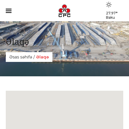
27.97
°
Baku
Əlaqə
Əsas səhifə
/
Əlaqə